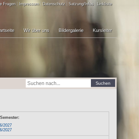
e Fragen
Impressum
Datenschutz
Satzung/Infos
Linkliste
artseite
Wir über uns
Bildergalerie
Kursleiter
Suchen
 Semester:
6/2027
6/2027