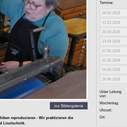
Termine:
26.02.2026
12.03.2026
26.03.2026
23.04.2026
07.05.2026
21.05.2026
04.06.2026
18.06.2026
Unter Leitung
von:
Wochentag:
zur Bildergalerie
Uhrzeit:
Ort:
iken reproduzieren - Wir praktizieren die
 Linolschnitt.