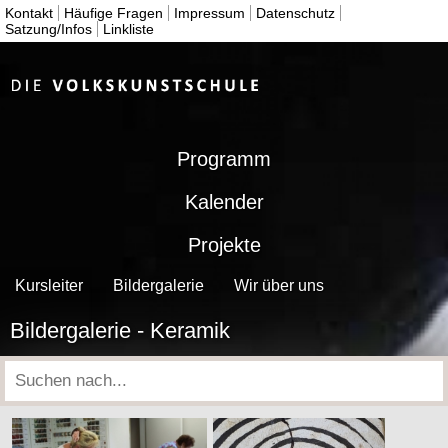
Kontakt
Häufige Fragen
Impressum
Datenschutz
Satzung/Infos
Linkliste
Programm
Kalender
Projekte
Kursleiter
Bildergalerie
Wir über uns
Bildergalerie - Keramik