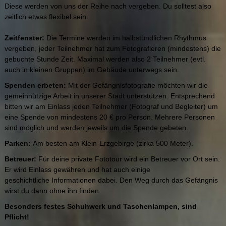
Diese werden von uns der Reihe nach vergeben. Du solltest also
zeitlich etwas flexibel sein.
Zeitfenster:
Die Termine werden im halbstündlichen Rhythmus
vergeben, jeder Teilnehmer hat zum Fotografieren (mindestens) die
gebuchte Stunde Zeit. Maximal werden also 2 Teilnehmer (evtl.
auch in kleinen Gruppen) im Gebäude unterwegs sein.
Spenden erbeten:
Mit der Gefängnisfotografie möchten wir die
gemeinnützige Arbeit in unserer Stadt unterstützen. Entsprechend
bitten wir am Einlass jeden Teilnehmer (Fotograf und Begleiter) um
eine Spende von mindestens 20 € pro Person. Mehrere Personen
sind möglich und werden jeweils um die Spende gebeten.
Parken:
Am besten am Klein-Erzgebirge (zirka 500 Meter).
Betreuer:
Für deine private Fototour wird ein Betreuer vor Ort sein.
Er wird Einlass gewähren und hat auch einige
geschichtliche Informationen dabei. Den Weg durch das Gefängnis
wirst du dann ohne ihn finden.
Besonders festes Schuhwerk und Taschenlampen, sind
Pflicht!