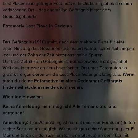
Lost Places sind gefragte Fotomotive. In Oederan gibt es so einen
verlassenen Ort – das ehemalige Gefängnis hinter dem
Gerichtsgebäude.
Fotomotiv Lost Place in Oederan
Das Gefängnis (1910) steht, nach dem mehrere Pläne für eine
neue Nutzung des Gebäudes gescheitert waren, schon seit langem
leer und der Zahn der Zeit hinterlässt seine Spuren.
Der freie Zutritt zum Gefängnis ist normalerweise nicht gestattet.
Weil das Interesse an dem historischen Ort unter Fotografen so
groß ist, organisieren wir die Lost-Place-Gefängnisfotografie.
Wenn
auch du deine Fotomotive im alten Oederaner Gefängnis
finden willst, dann melde dich hier an.
Wichtige Hinweise:
Keine Anmeldung mehr möglich! Alle Terminslots sind
vergeben!
Anmeldung:
Eine Anmeldung ist nur mit unserem Formular (Button
rechte Seite unten) möglich. Wir bestätigen deine Anmeldung per E-
Mail und teilen dir dein Zeitfenster (eine Stunde) an dem Tag mit.