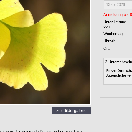
13.07.2026
Anmeldung bis 03
Unter Leitung
von:
Wochentag:
Uhrzeit:
Ort:
3 Unterrichtsei
Kinder (ermäßig
Jugendliche (er
zur Bildergalerie
ecken wir faszinierende Details und setzen diese