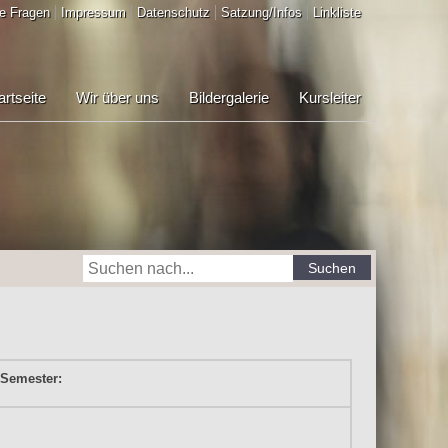
e Fragen
Impressum
Datenschutz
Satzung/Infos
Linkliste
artseite
Wir über uns
Bildergalerie
Kursleiter
Suchen
 Semester: