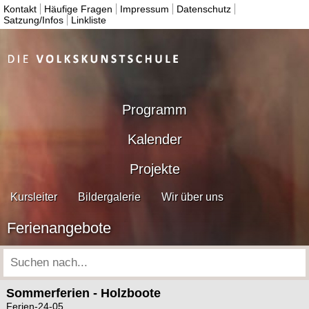
Kontakt
Häufige Fragen
Impressum
Datenschutz
Satzung/Infos
Linkliste
Programm
Kalender
Projekte
Kursleiter
Bildergalerie
Wir über uns
Ferienangebote
Sommerferien - Holzboote
Ferien-24-05