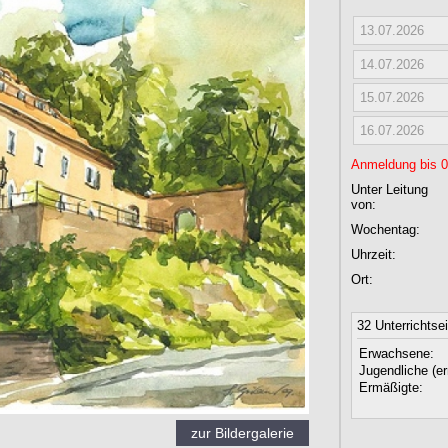
13.07.2026
14.07.2026
15.07.2026
16.07.2026
Anmeldung bis 03
Unter Leitung
von:
Wochentag:
Uhrzeit:
Ort:
32 Unterrichtse
Erwachsene:
Jugendliche (er
Ermäßigte:
zur Bildergalerie