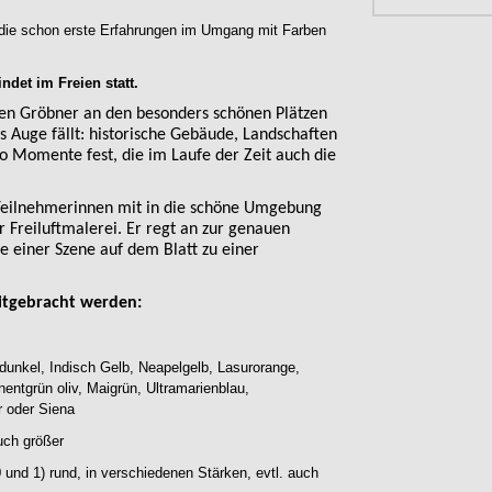
 die schon erste Erfahrungen im Umgang mit Farben
ndet im Freien statt.
fen Gröbner an den besonders schönen Plätzen
s Auge fällt: historische Gebäude, Landschaften
so Momente fest, die im Laufe der Zeit auch die
Teilnehmerinnen mit in die schöne Umgebung
r Freiluftmalerei. Er regt an zur genauen
e einer Szene auf dem Blatt zu einer
itgebracht werden:
unkel, Indisch Gelb, Neapelgelb, Lasurorange,
entgrün oliv, Maigrün, Ultramarienblau,
er oder Siena
uch größer
und 1) rund, in verschiedenen Stärken, evtl. auch