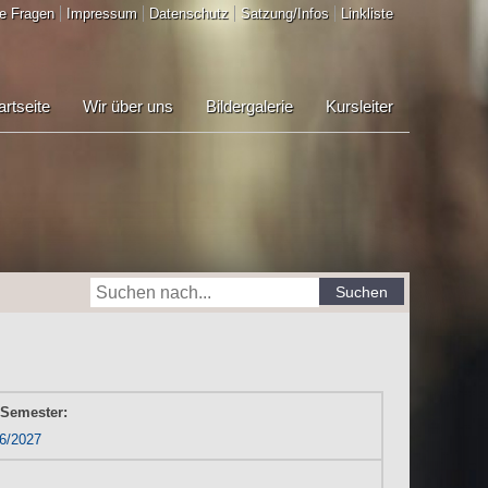
e Fragen
Impressum
Datenschutz
Satzung/Infos
Linkliste
artseite
Wir über uns
Bildergalerie
Kursleiter
Suchen
 Semester:
6/2027