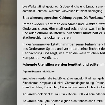
Die Werkstatt ist geeignet für Jugendliche und Erwachsene,
sammeln konnten. Weiteres Vorwissen ist nicht Bedingung.
Bitte witterungsgerechte Kleidung tragen. Die Werkstatt fi
Immer wieder sieht man den Maler und Grafiker Stef
Oederans sitzen. Hier malt und zeichnet er was ihm in
und auch einmal Baustellen. Mit seiner Kunst hält er 
Stadtgeschichte dokumentieren.
In der Sommerwerkstatt nimmt er seine Teilnehmer/
des Oederaner Spitals und vermittelt seine Technik de
Beobachtung und zeigt, wie man die wesentlichen Teil
Komposition verdichtet.
Folgende Utensilien werden benötigt und sollten m
Aquarellkasten mit Näpfen
empfohlen werden die Farbtöne: Zitronengelb, Kadmiumgelb d
Zinnoberrot, Krapplack dunkel, Chromoxidgrün feurig, Perman
Preußischblau, Kobaltblau, Cölinblauton, sowie Lichter Ock
Aquarellblock
nicht zu rau! 24 x 32 cm , 30 x 40 cm oder a
Aquarellpinsel
(am Besten eignen sich französiche Größe 0 