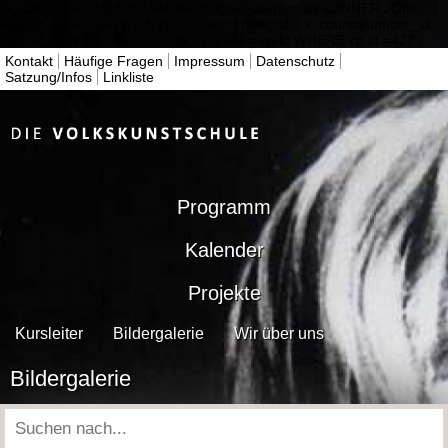
SELECT DISTINCT ic.* FROM images_courses as ic INNER JOIN
course_parent as cp ON cp.coursenumber_id = ic.coursenumber_id
INNER JOIN courses as c ON c.parent = cp.id WHERE cp.id =427
Kontakt
Häufige Fragen
Impressum
Datenschutz
Satzung/Infos
Linkliste
Programm
Kalender
Projekte
Kursleiter
Bildergalerie
Wir über uns
Bildergalerie