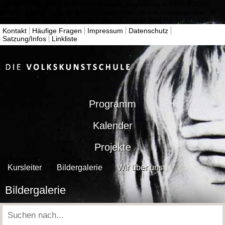
SELECT DISTINCT ic.* FROM images_courses as ic INNER JOIN
course_parent as cp ON cp.coursenumber_id = ic.coursenumber_id
INNER JOIN courses as c ON c.parent = cp.id WHERE cp.id =417
Kontakt
Häufige Fragen
Impressum
Datenschutz
Satzung/Infos
Linkliste
Programm
Kalender
Projekte
Kursleiter
Bildergalerie
Wir über uns
Bildergalerie