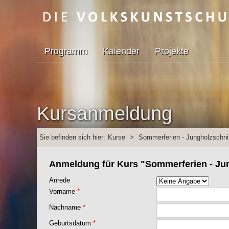
Programm
Kalender
Projekte
Kursanmeldung
Sie befinden sich hier:
Kurse
>
Sommerferien - Jungholzschni
Anmeldung für Kurs "Sommerferien - Jung
Anrede
Vorname
*
Nachname
*
Geburtsdatum
*