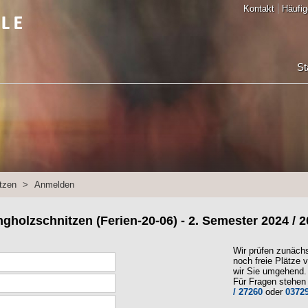
Kontakt
Häufig
St
tzen
>
Anmelden
holzschnitzen (Ferien-20-06) - 2. Semester 2024 / 
Wir prüfen zunäch
noch freie Plätze v
wir Sie umgehend.
Für Fragen stehen 
/ 27260
oder
03729