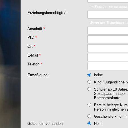
Im Format: xx.xx.xxxx
Erziehungsberechtigte/r
Wenn der Teilnehmer un
Anschrift
*
PLZ
*
Ort
*
E-Mail
*
Telefon
*
Ermäßigung:
keine
Kind / Jugendliche b
Schüler ab 18 Jahre,
Sozialpass Inhaber, 
Ehrenamtskarte.
Bereits belegte Kur
Person im gleichen 
Geschwisterkind im 
Gutschein vorhanden:
Nein