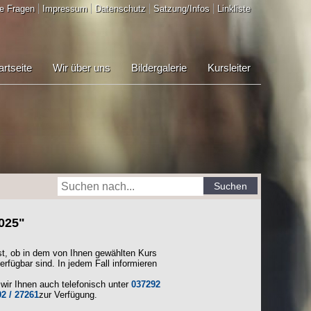
e Fragen
Impressum
Datenschutz
Satzung/Infos
Linkliste
artseite
Wir über uns
Bildergalerie
Kursleiter
Suchen
2025"
st, ob in dem von Ihnen gewählten Kurs
erfügbar sind. In jedem Fall informieren
wir Ihnen auch telefonisch unter
037292
2 / 27261
zur Verfügung.