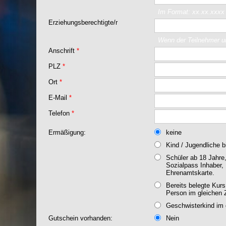
Im Format: xx.xx.xxxx
Erziehungsberechtigte/r
Wenn der Teilnehmer un
Anschrift
*
PLZ
*
Ort
*
E-Mail
*
Telefon
*
Ermäßigung:
keine
Kind / Jugendliche b
Schüler ab 18 Jahre,
Sozialpass Inhaber, 
Ehrenamtskarte.
Bereits belegte Kur
Person im gleichen 
Geschwisterkind im 
Gutschein vorhanden:
Nein