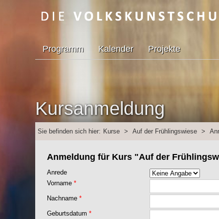
Programm
Kalender
Projekte
Kursanmeldung
Sie befinden sich hier:
Kurse
>
Auf der Frühlingswiese
>
An
Anmeldung für Kurs "Auf der Frühlingswie
Anrede
Vorname
*
Nachname
*
Geburtsdatum
*