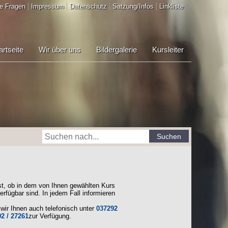
e Fragen
Impressum
Datenschutz
Satzung/Infos
Linkliste
artseite
Wir über uns
Bildergalerie
Kursleiter
Suchen
st, ob in dem von Ihnen gewählten Kurs
erfügbar sind. In jedem Fall informieren
wir Ihnen auch telefonisch unter
037292
2 / 27261
zur Verfügung.