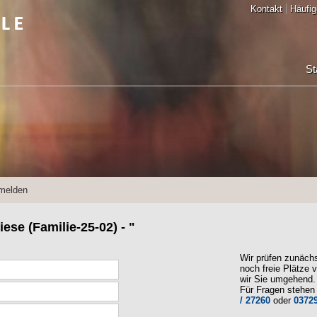
Kontakt
Häufig
St
melden
se (Familie-25-02) - "
Wir prüfen zunäch
noch freie Plätze v
wir Sie umgehend.
Für Fragen stehen 
/ 27260
oder
03729