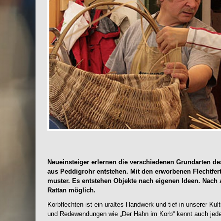
Neueinsteiger erlernen die verschiedenen Grundarten des
aus Peddigrohr entstehen. Mit den erworbenen Flechtfert
muster. Es entstehen Objekte nach eigenen Ideen. Nach 
Rattan möglich.
Korbflechten ist ein uraltes Handwerk und tief in unserer Kul
und Redewendungen wie „Der Hahn im Korb“ kennt auch jede