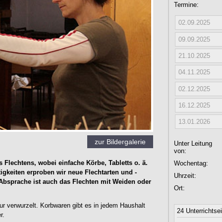
Termine:
02.09.2025
09.09.2025
21.10.2025
04.11.2025
02.12.2025
16.12.2025
13.01.2026
zur Bildergalerie
Unter Leitung
von:
 Flechtens, wobei einfache Körbe, Tabletts o. ä.
Wochentag:
igkeiten erproben wir neue Flechtarten und -
Uhrzeit:
Absprache ist auch das Flechten mit Weiden oder
Ort:
tur verwurzelt. Korbwaren gibt es in jedem Haushalt
24 Unterrichtse
r.