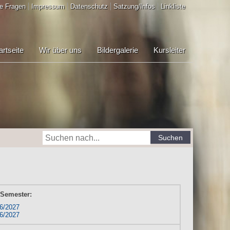
e Fragen
Impressum
Datenschutz
Satzung/Infos
Linkliste
artseite
Wir über uns
Bildergalerie
Kursleiter
Suchen
 Semester:
6/2027
6/2027