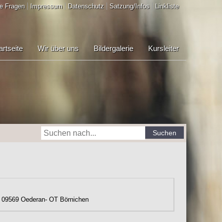
e Fragen
Impressum
Datenschutz
Satzung/Infos
Linkliste
artseite
Wir über uns
Bildergalerie
Kursleiter
Suchen
09569
Oederan- OT Börnichen