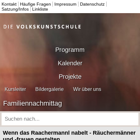
Kontakt
Häufige Fragen
Impressum
Datenschutz
Satzung/Infos
Linkliste
Programm
Kalender
Projekte
Kursleiter
Bildergalerie
Wir über uns
Familiennachmittag
Wenn das Raachermannl nabelt - Räuchermänner
und -frauen gestalten