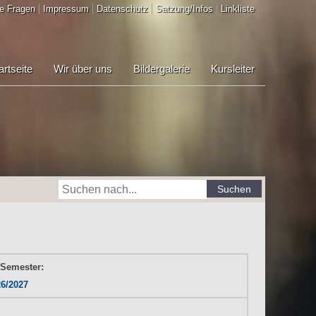
e Fragen
Impressum
Datenschutz
Satzung/Infos
Linkliste
artseite
Wir über uns
Bildergalerie
Kursleiter
Suchen
 Semester:
26/2027