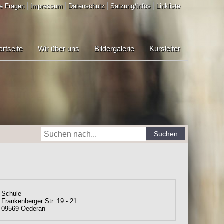
e Fragen
Impressum
Datenschutz
Satzung/Infos
Linkliste
artseite
Wir über uns
Bildergalerie
Kursleiter
Suchen
Schule
Frankenberger Str. 19 - 21
09569
Oederan