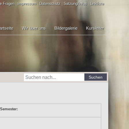
e Fragen
Impressum
Datenschutz
Satzung/Infos
Linkliste
artseite
Wir über uns
Bildergalerie
Kursleiter
Suchen
 Semester: