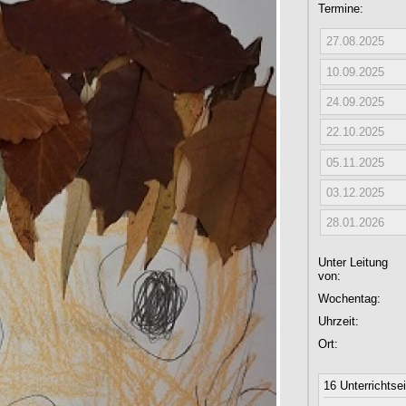
Termine:
27.08.2025
10.09.2025
24.09.2025
22.10.2025
05.11.2025
03.12.2025
28.01.2026
Unter Leitung
von:
Wochentag:
Uhrzeit:
Ort:
16 Unterrichtse