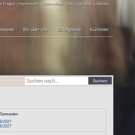
e Fragen
Impressum
Datenschutz
Satzung/Infos
Linkliste
artseite
Wir über uns
Bildergalerie
Kursleiter
Suchen
 Semester:
6/2027
6/2027