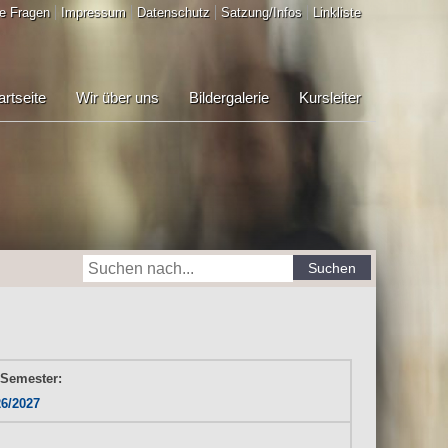
e Fragen
Impressum
Datenschutz
Satzung/Infos
Linkliste
artseite
Wir über uns
Bildergalerie
Kursleiter
Suchen
 Semester:
26/2027