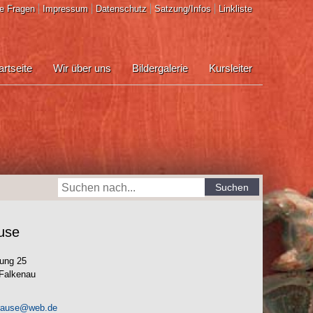
e Fragen
Impressum
Datenschutz
Satzung/Infos
Linkliste
artseite
Wir über uns
Bildergalerie
Kursleiter
Suchen
use
lung 25
Falkenau
krause@web.de