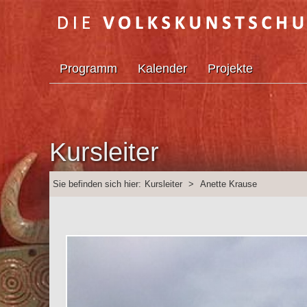
Programm
Kalender
Projekte
Kursleiter
Sie befinden sich hier:
Kursleiter
>
Anette Krause