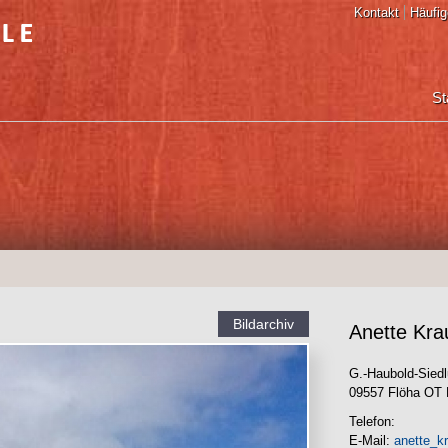
Kontakt
Häufig
St
Bildarchiv
Anette Kra
G.-Haubold-Sied
09557 Flöha OT 
Telefon:
E-Mail:
anette_