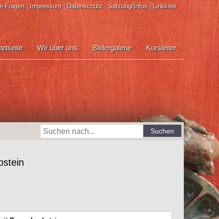
e Fragen
Impressum
Datenschutz
Satzung/Infos
Linkliste
artseite
Wir über uns
Bildergalerie
Kursleiter
Suchen
stein