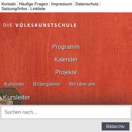
Kontakt
Häufige Fragen
Impressum
Datenschutz
Satzung/Infos
Linkliste
Programm
Kalender
Projekte
Kursleiter
Bildergalerie
Wir über uns
Kursleiter
Bildarchiv