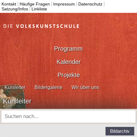
Kontakt
Häufige Fragen
Impressum
Datenschutz
Satzung/Infos
Linkliste
Programm
Kalender
Projekte
Kursleiter
Bildergalerie
Wir über uns
Kursleiter
Bildarchiv